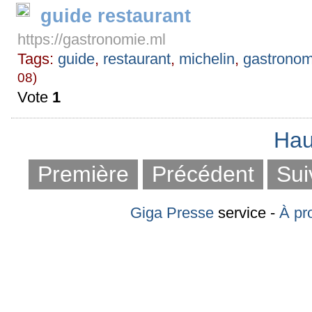
guide restaurant
https://gastronomie.ml
Tags:
guide
,
restaurant
,
michelin
,
gastronom
08)
Vote
1
Hau
Première
Précédent
Sui
Giga Presse
service -
À pr