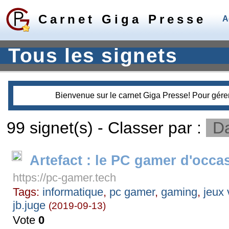
Carnet Giga Presse
A
Tous les signets
Bienvenue sur le carnet Giga Presse! Pour gérer 
99 signet(s) - Classer par :
Da
Artefact : le PC gamer d'occa
https://pc-gamer.tech
Tags:
informatique
,
pc gamer
,
gaming
,
jeux 
jb.juge
(2019-09-13)
Vote
0