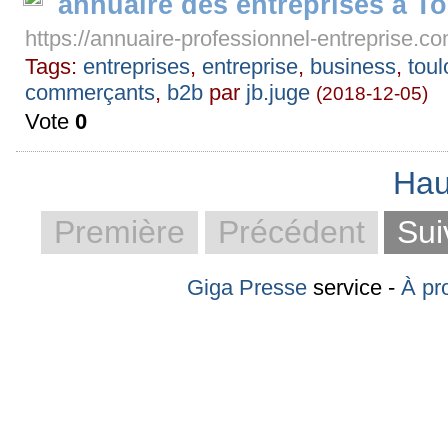
annuaire des entreprises à T
https://annuaire-professionnel-entreprise.c
Tags:
entreprises
,
entreprise
,
business
,
tou
commerçants
,
b2b
par
jb.juge
(2018-12-05)
Vote
0
Hau
Première
Précédent
Sui
Giga Presse
service -
À pr