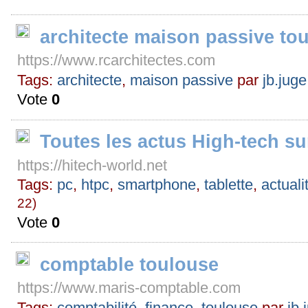
architecte maison passive to
https://www.rcarchitectes.com
Tags:
architecte
,
maison passive
par
jb.juge
Vote
0
Toutes les actus High-tech su
https://hitech-world.net
Tags:
pc
,
htpc
,
smartphone
,
tablette
,
actuali
22)
Vote
0
comptable toulouse
https://www.maris-comptable.com
Tags:
comptabilité
,
finance
,
toulouse
par
jb.