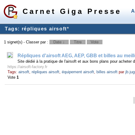
Carnet Giga Presse
A
Tags: répliques airsoft
*
1 signet(s) - Classer par :
Date ↓
Titre
Vote
Répliques d'airsoft AEG, AEP, GBB et billes au meill
Site dédié à la pratique de l'airsoft et aux bons plans pour acheter d
https://airsoft-factory.fr
Tags:
airsoft
,
répliques airsoft
,
équipement airsoft
,
billes airsoft
par
jb.ju
Vote
1