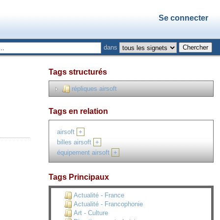
Se connecter
dans
Tags structurés
répliques airsoft
Tags en relation
airsoft
+
billes airsoft
+
équipement airsoft
+
Tags Principaux
Actualité - France
Actualité - Francophonie
Art - Culture