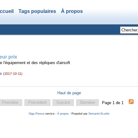
ccueil
Tags populaires
À propos
eur prix
e l'équipement et des répliques d'airsoft
ge
(2017-10-11)
Haut de page
Première
Précédent
Suivant
Dernière
Page 1 de 1
Giga Presse
service -
À propos
- Propulsé par
SemanticScuttle