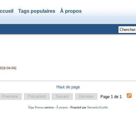
ccueil
Tags populaires
À propos
2018-04-04)
Haut de page
Première
Précédent
Suivant
Dernière
Page 1 de 1
Giga Presse
service -
À propos
- Propulsé par
SemanticScuttle