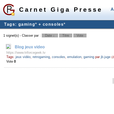
Carnet Giga Presse
A
Tags: gaming
*
+ consoles
*
1 signet(s) - Classer par :
Date ↓
Titre
Vote
Blog jeux video
https://www.triforcegeek.tv
Tags:
jeux vidéo
,
retrogaming
,
consoles
,
emulation
,
gaming
par
jb.juge
(
Vote
0