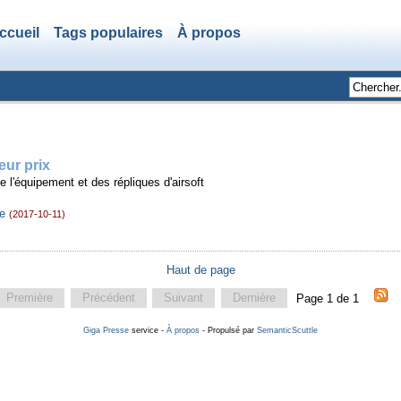
ccueil
Tags populaires
À propos
eur prix
e l'équipement et des répliques d'airsoft
ge
(2017-10-11)
Haut de page
Première
Précédent
Suivant
Dernière
Page 1 de 1
Giga Presse
service -
À propos
- Propulsé par
SemanticScuttle