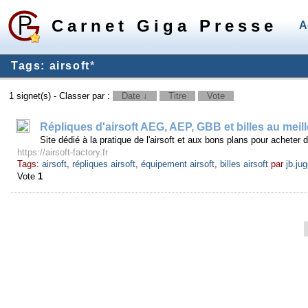
Carnet Giga Presse
A
Tags: airsoft
*
1 signet(s) - Classer par :
Date ↓
Titre
Vote
Répliques d'airsoft AEG, AEP, GBB et billes au meill
Site dédié à la pratique de l'airsoft et aux bons plans pour acheter d
https://airsoft-factory.fr
Tags:
airsoft
,
répliques airsoft
,
équipement airsoft
,
billes airsoft
par
jb.ju
Vote
1