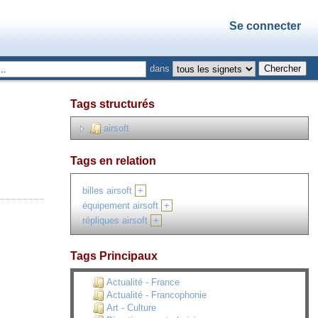
Se connecter
dans
Tags structurés
airsoft
Tags en relation
billes airsoft
+
équipement airsoft
+
répliques airsoft
+
Tags Principaux
Actualité - France
Actualité - Francophonie
Art - Culture