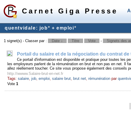
Carnet Giga Presse
A
quentvidale: job
*
+ emploi
*
1 signet(s) - Classer par :
Date ↓
Titre
Vote
-
Signets des au
Portail du salaire et de la négociation du contrat de 
Ce portail d'information est disponible et pratique pour toutes les 
les employeurs parlent de la rémunération en brut et non pas en net. Il fa
allez réellement toucher. Ce site vous propose également des conseils pou
http://wwww.Salaire-brut-en-net.fr
Tags:
salaire
,
job
,
emploi
,
salaire brut
,
brut net
,
rémunération
par
quentvi
Vote
1