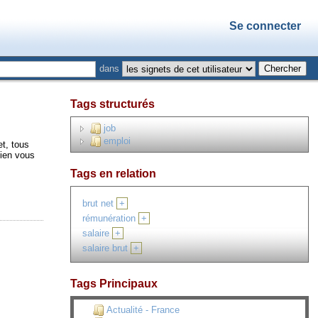
Se connecter
dans
Tags structurés
job
emploi
et, tous
bien vous
Tags en relation
brut net
+
rémunération
+
salaire
+
salaire brut
+
Tags Principaux
Actualité - France