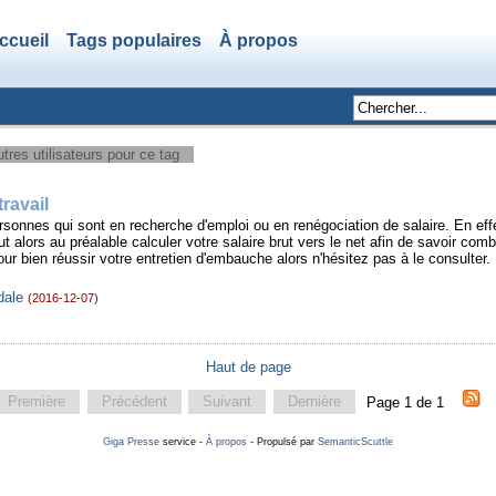
ccueil
Tags populaires
À propos
tres utilisateurs pour ce tag
travail
personnes qui sont en recherche d'emploi ou en renégociation de salaire. En eff
ut alors au préalable calculer votre salaire brut vers le net afin de savoir com
r bien réussir votre entretien d'embauche alors n'hésitez pas à le consulter.
dale
(2016-12-07)
Haut de page
Première
Précédent
Suivant
Dernière
Page 1 de 1
Giga Presse
service -
À propos
- Propulsé par
SemanticScuttle