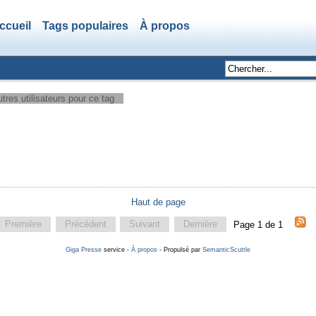
ccueil
Tags populaires
À propos
tres utilisateurs pour ce tag
Haut de page
Première
Précédent
Suivant
Dernière
Page 1 de 1
Giga Presse
service -
À propos
- Propulsé par
SemanticScuttle