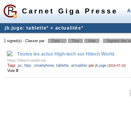
Carnet Giga Presse
A
jb.juge: tablette
*
+ actualités
*
1 signet(s) - Classer par :
Date ↓
Titre
Vote
-
Signets des au
Toutes les actus High-tech sur Hitech World
https://hitech-world.net
Tags:
pc
,
htpc
,
smartphone
,
tablette
,
actualités
par
jb.juge
(2019-07-22)
Vote
0