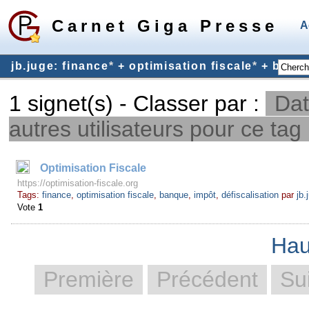
Carnet Giga Presse
A
jb.juge: finance
*
+ optimisation fiscale
*
+ banq
1 signet(s) - Classer par :
Dat
autres utilisateurs pour ce tag
Optimisation Fiscale
https://optimisation-fiscale.org
Tags:
finance
,
optimisation fiscale
,
banque
,
impôt
,
défiscalisation
par
jb.
Vote
1
Hau
Première
Précédent
Su