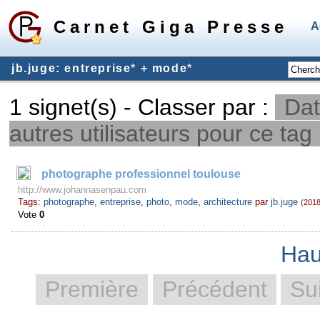
Carnet Giga Presse
A
jb.juge: entreprise
*
+ mode
*
1 signet(s) - Classer par :
Dat
autres utilisateurs pour ce tag
photographe professionnel toulouse
http://www.johannasenpau.com
Tags:
photographe
,
entreprise
,
photo
,
mode
,
architecture
par
jb.juge
(2018
Vote
0
Hau
Première
Précédent
Su