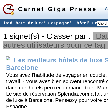
Carnet Giga Presse
A
fred: hotel de luxe
*
+ espagne
*
+ hôtel
*
+ catal
1 signet(s) - Classer par :
Dat
autres utilisateurs pour ce tag
Les meilleurs hôtels de luxe 
Barcelone
Vous avez l'habitude de voyager en couple, 
travail ? Vous avez bien souvent rencontr
dans des hôtels peu recommandables. Mainte
Le site de réservation Splendia.com a fait u
de luxe à Barcelone. Pensez-y pour votre p
Espagne !